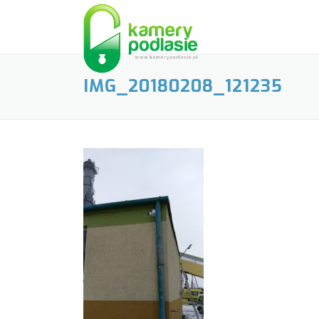
Skip
to
content
IMG_20180208_121235