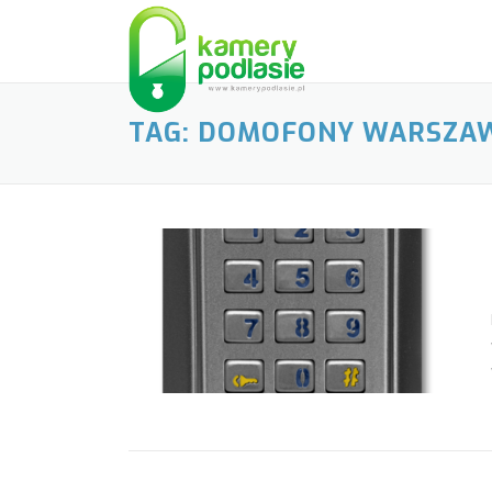
Skip
to
content
TAG:
DOMOFONY WARSZA